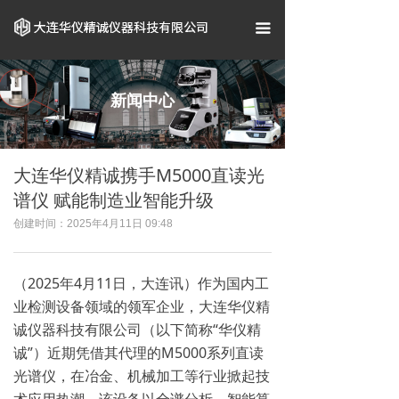
首页
끀
关于我们
企业资质
新闻中心
产品中心
‌大连华仪精诚携手M5000直读光
案例展示
谱仪 赋能制造业智能升级
新闻资讯
创建时间：
2025年4月11日
09:48
联系我们
（2025年4月11日，大连讯）作为国内工
业检测设备领域的领军企业，大连华仪精
诚仪器科技有限公司（以下简称“华仪精
诚”）近期凭借其代理的M5000系列直读
光谱仪，在冶金、机械加工等行业掀起技