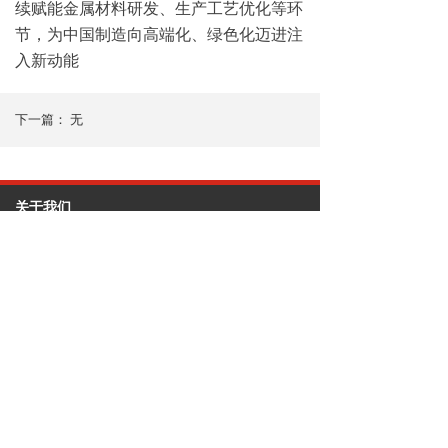
续赋能金属材料研发、生产工艺优化等环
节，为中国制造向高端化、绿色化迈进注
入新动能‌
下一篇：
无
关于我们
关于我们
企业资质
服务内容
硬度计
光谱仪
探伤仪
金相检验设备
测厚仪
粗糙度测厚仪
材料试验机
炉前检验设备
电火花检测仪
工业内窥镜
三坐标测量仪
新闻资讯
公司新闻
行业资讯
技术资讯