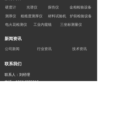
硬度计
光谱仪
探伤仪
金相检验设备
测厚仪
粗糙度测厚仪
材料试验机
炉前检验设备
电火花检测仪
工业内窥镜
三坐标测量仪
新闻资讯
公司新闻
行业资讯
技术资讯
联系我们
联系人：刘经理
电话 : 13614285815
网址：www.hyjcdl.cn
地址1 : 大连市甘井子区亿达春田留田街19号305室
地址2：大连市甘井子区华北路291号